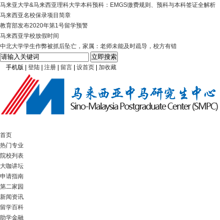
马来亚大学&马来西亚理科大学本科预科：EMGS缴费规则、预科与本科签证全解析
马来西亚名校保录项目简章
教育部发布2020年第1号留学预警
马来西亚学校放假时间
中北大学学生作弊被抓后坠亡，家属：老师未能及时疏导，校方有错
手机版
|
登陆
|
注册
|
留言
|
设首页
|
加收藏
首页
热门专业
院校列表
大咖讲坛
申请指南
第二家园
新闻资讯
留学百科
助学金融