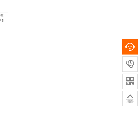



顶部